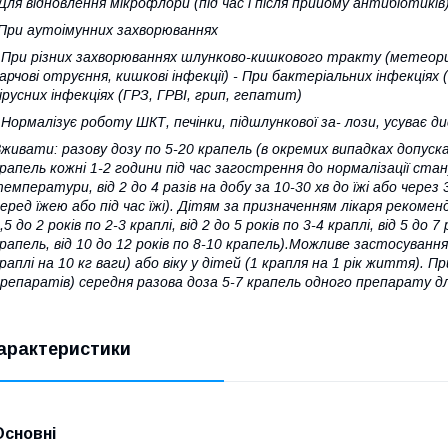
Для відновлення мікрофлори (під час і після прийому антибіотиків) 
При аутоімунних захворюваннях
 При різних захворюваннях шлунково-кишкового тракту (метеориз
арчові отруєння, кишкові інфекції) - При бактеріальних інфекціях
ірусних інфекціях (ГРЗ, ГРВІ, грип, гепатит)
 Нормалізує роботу ШКТ, печінки, підшлункової за- лози, усуває д
живати: разову дозу по 5-20 крапель (в окремих випадках допуск
рапель кожні 1-2 години під час загострення до нормалізації стан
емператури, від 2 до 4 разів на добу за 10-30 хв до їжі або через
еред їжею або під час їжі). Дітям за призначенням лікаря рекомендов
,5 до 2 років по 2-3 краплі, від 2 до 5 років по 3-4 краплі, від 5 до 7
рапель, від 10 до 12 років по 8-10 крапель).Можливе застосування
раплі на 10 кг ваги) або віку у дітей (1 крапля на 1 рік життя). П
репаратів) середня разова доза 5-7 крапель одного препарату для
арактеристики
Основні