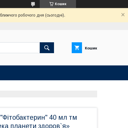
Кошик
ближчого робочого дня (сьогодні).
Кошик
"Фітобактерин" 40 мл тм
ека планети здоров`я»