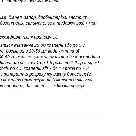
• При алергії будь-яких видів
м, діарея, запор, дисбактеріоз, гастрит,
 (дизентерія, сальмонельоз, туберкульоз) • При
искомфорт після прийому їжі.
ається вживання 25-30 крапель або по 5-7
у), розвівши в 30-50 мл води кімнатної
 30-60 хв після їжі (можна вживати безпосередньо
ана доза – (від 1 до 1,5 років по 1-2 краплі, від
 років по 4-5 крапель, від 7 до 10 років по 7-8
 препарату із розрахунку ваги у дорослих (2
ри комплексному лікуванні (вживанні декількох
 дорослих, для дітей – згідно інструкції