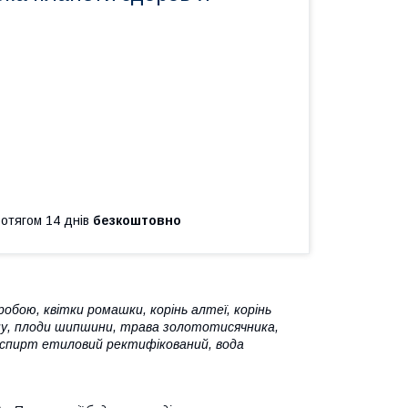
ротягом 14 днів
безкоштовно
робою, квітки ромашки, корінь алтеї, корінь
ину, плоди шипшини, трава золототисячника,
м), спирт етиловий ректифікований, вода