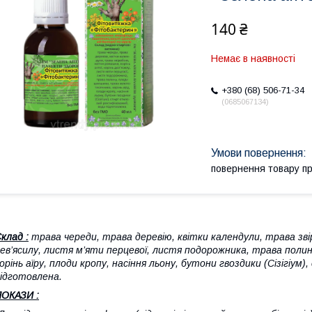
140 ₴
Немає в наявності
+380 (68) 506-71-34
0685067134
повернення товару п
клад :
трава череди, трава деревію, квітки календули, трава зві
ев’ясилу, листя м’яти перцевої, листя подорожника, трава пол
орінь аїру, плоди кропу, насіння льону, бутони гвоздики (Сізігіу
ідготовлена.
ОКАЗИ :