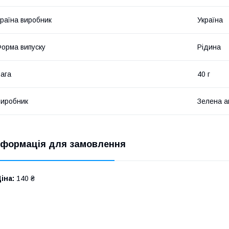
раїна виробник
Україна
орма випуску
Рідина
ага
40 г
иробник
Зелена а
нформація для замовлення
іна:
140 ₴