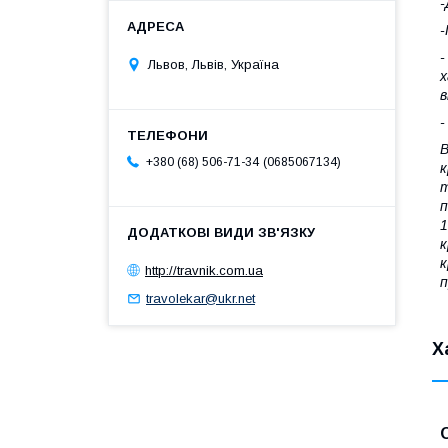
-
-
-
Львов, Львів, Україна
х
в
-
В
0685067134
+380 (68) 506-71-34
к
т
п
1
к
к
http://travnik.com.ua
п
travolekar@ukr.net
Х