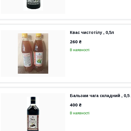
Квас чистотілу , 0,5л
260 ₴
В наявності
Бальзам чага складний , 0,5
400 ₴
В наявності