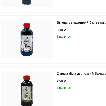
Вітекс священний бальзам ,
300 ₴
В наявності
Омела біла ,цілющий бальза
260 ₴
В наявності