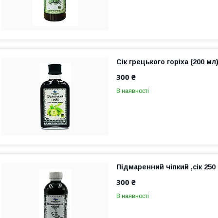
Сік грецького горіха (200 мл
300 ₴
В наявності
Підмаренний чіпкий ,сік 250
300 ₴
В наявності