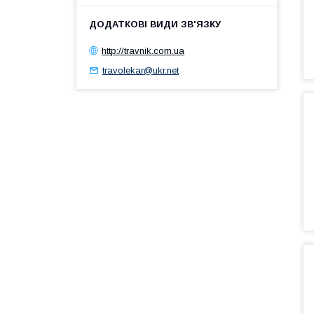
http://travnik.com.ua
travolekar@ukr.net