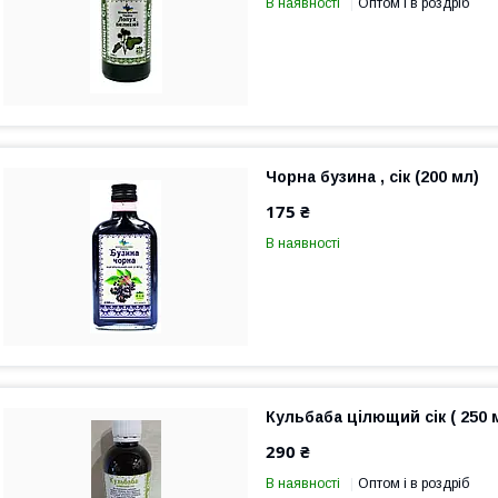
В наявності
Оптом і в роздріб
Чорна бузина , сік (200 мл)
175 ₴
В наявності
Кульбаба цілющий сік ( 250 
290 ₴
В наявності
Оптом і в роздріб