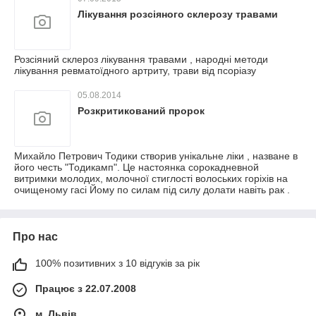
Лікування розсіяного склерозу травами
Розсіяний склероз лікування травами , народні методи
лікування ревматоїдного артриту, трави від псоріазу
05.08.2014
Розкритикований пророк
Михайло Петрович Тодики створив унікальне ліки , назване в
його честь "Тодикамп". Це настоянка сорокадневной
витримки молодих, молочної стиглості волоських горіхів на
очищеному гасі Йому по силам під силу долати навіть рак .
Про нас
100% позитивних з 10 відгуків за рік
Працює з 22.07.2008
м. Львів