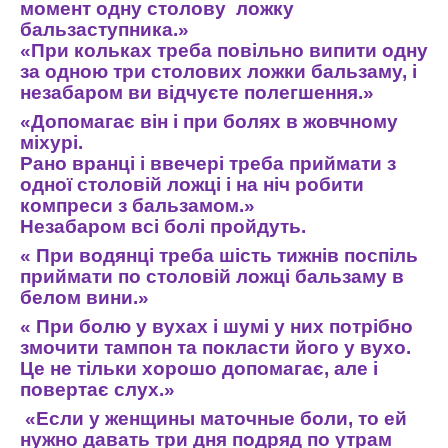
момент
одну
столову
ложку
баль
заступника
.»
«
При
кольках
треба
повільно
випити
одну
за
одною
три
столових
ложки
бальзаму
,
і
незабаром
ви
відчуєте
полегшення
.»
«
Допомагає
він
і
при
болях
в
жовчному
міхурі
.
Рано
вранці
і
ввечері
треба
приймати
з
од
ної
столовій
ложці
і
на
ніч
робити
компреси
з
бальзамом
.»
Незабаром
всі
болі
пройдуть
.
«
При
водянці
треба
шість
тижнів
поспіль
приймати
по
столовій
ложці
бальзаму
в
бе
лом
вини
.»
«
При
болю
у
вухах
і
шумі
у
них
потрібно
змочити
тампон
та
покласти
його
у
вухо
.
Це
не
тільки
хо
рошо
допомагає
,
але
і
повертає
слух
.»
«
Если
у
женщины
маточные
боли
,
то
ей
нужно
давать
три
дня
подряд
по
утрам