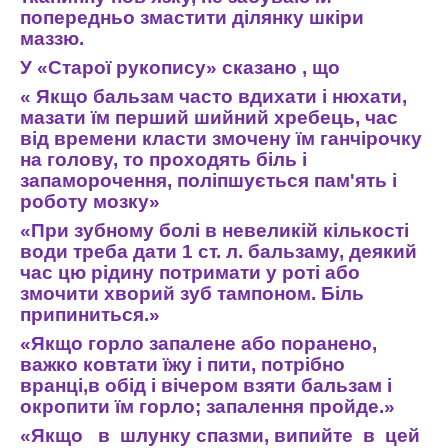
попередньо
змастити
ділянку
шкіри
маззю
.
У
«
Старої
рукопису
»
сказано
,
що
«
Якщо
бальзам
часто
вдихати
і
нюхати
,
мазати
їм
перший
шийний
хребець
,
час
від
вре
мени
класти
змочену
їм
ганчірочку
на
голову
,
то
проходять
біль
і
запаморочення
,
поліпшується
пам'ять
і
роботу
мозку
»
«
При
зубному
болі
в
невеликій
кількості
води
треба
дати
1
ст
.
л
.
бальзаму
,
деякий
час
цю
рідину
потримати
у
роті
або
змочити
хворий
зуб
тампоном
.
Біль
припиниться
.»
«
Якщо
горло
запалене
або
поранено
,
важко
ковтати
їжу
і
пити
,
потрібно
вранці
,
в
обід
і
віче
ром
взяти
бальзам
і
окропити
їм
горло
;
запалення
пройде
.»
«
Якщо
в
шлунку
спазми
,
випийте
в
цей