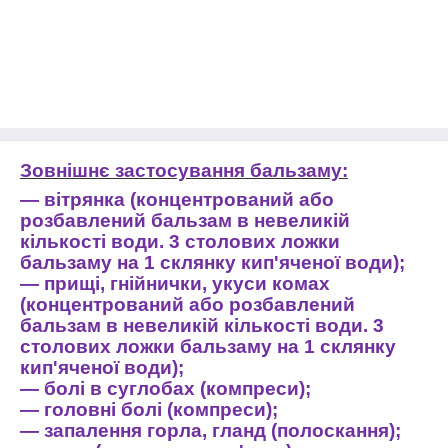
Зовнішнє
застосування
бальзаму
:
—
вітрянка
(
концентрований
або
розбавлений
бальзам
в
невеликій
кількості
води
. 3
столових
ложки
бальзаму
на
1
склянку
кип'яченої
води
);
—
прищі
,
гнійнички
,
укуси
комах
(
концентрований
або
розбавлений
бальзам
в
невеликій
кількості
води
. 3
столових
ложки
бальзаму
на
1
склянку
кип'яченої
води
);
—
болі
в
суглобах
(
компреси
);
—
головні
болі
(
компреси
);
—
запалення
горла
,
гланд
(
полоскання
);