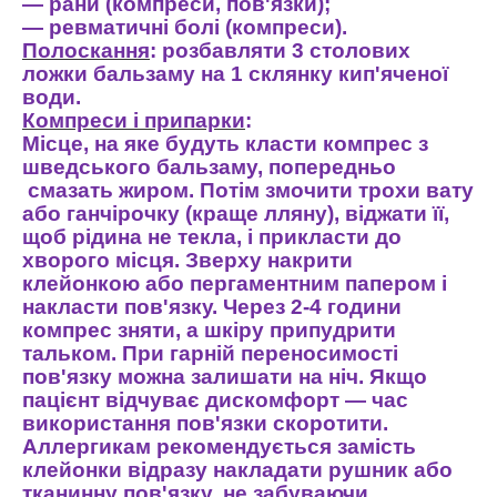
—
рани
(
компреси
,
пов'язки
);
—
ревматичні
болі
(
компреси
).
Полоскання
:
розбавляти
3
столових
ложки
бальзаму
на
1
склянку
кип'яченої
води
.
Компреси
і
припарки
:
Місце
,
на
яке
будуть
класти
компрес
з
шведського
бальзаму
,
попередньо
смаза
ть
жиром
.
Потім
змочити
трохи
вату
або
ганчірочку
(
краще
лляну
),
віджати
її
,
щоб
рідина
не
текла
,
і
прикласти
до
хворого
місця
.
Зверху
накрити
клейонкою
або
пергаментним
папером
і
накласти
пов'язку
.
Через
2-4
години
компрес
зняти
,
а
шкіру
припудрити
тальком
.
При
гарній
переносимості
пов'язку
можна
залишати
на
ніч
.
Якщо
пацієнт
відчуває
дискомфорт
—
час
використання
пов'язки
скоротити
.
А
ллерги
кам
рекомендується
замість
клейонки
відразу
накладати
рушник
або
тканинну
пов'язку
,
не
забуваючи