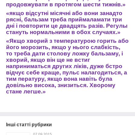
продовжувати
в
протягом
шести
тижнів
.»
«
якщо
відсутні
місячні
або
вони
занадто
рясні
,
бальзам
треба
приймала
мати
три
дні
і
повторити
це
двадцять
разів
.
Регулы
стануть
нормальними
в
обох
слу
чаях
.»
«
Якщо
хворий
з
температурою
горить
або
його
морозить
,
якщо
у
нього
слабкість
,
то
треба
дати
столо
ву
ложку
бальзаму
,
і
хворий
,
якщо
він
ще
не
встиг
наприниматься
дру
гих
ліків
,
дуже
б
стро
відчує
себе
краще
,
пульс
налагодиться
,
а
тим
пера
туру
,
якщо
вона
навіть
була
до
вільно
висока
,
знизиться
.
Хворому
стане
легше
.»
Інші статті рубрики
07.09.2015