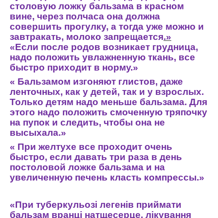
столовую
ложку
бальзама
в
красном
вине
,
через
полчаса
она
должна
совершить
прогулку
,
а
тогда
уже
можно
и
завтракать
,
молоко
запрещается
.»
«
Если
после
родов
возникает
грудница
,
надо
положить
увлажненную
ткань
,
все
быстро
прихо
дит
в
норму
.»
«
Бальзамом
изгоняют
глистов
,
даже
ленточных
,
как
у
детей
,
так
и
у
взрослых
.
Только
детям
надо
меньше
бальзама
.
Для
этого
надо
положить
смоченную
тряпочку
на
пупок
и
следить
,
чтобы
она
не
высыхала
.»
«
При
желтухе
все
проходит
очень
быстро
,
если
давать
три
раза
в
день
постоловой
ложке
бальзама
и
на
увеличенную
печень
класть
компрессы
.»
«
При
туберкульозі
легенів
приймати
бальзам
вранці
натщесерце
,
лікування